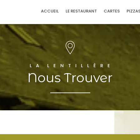
ACCUEIL
LE RESTAURANT
CARTES
PIZZA
L A L E N T I L L È R E
Nous Trouver